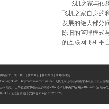
飞机之家与传统
飞机之家自身的
发展的绝大部分
陈旧的管理模式
的互联网飞机平
网站首页
|
关于我们
|
联系我们
|
客户案例
|
直升机租赁
Copyright 2015
http://www.aerochina.net/
飞机之家 版权所有山东小汉直升机租赁有
公司地址：山东省济南市槐荫区齐州路2999号绿地中央广场B座2407-2408室 联系电话：
Built By
九维互动
技术支持
鲁ICP备13022057号