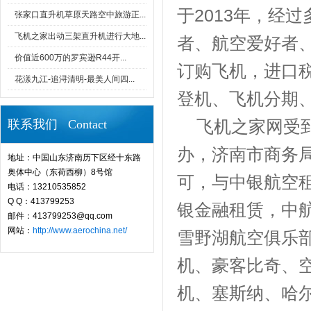
于2013年，经
张家口直升机草原天路空中旅游正...
飞机之家出动三架直升机进行大地...
者、航空爱好者
价值近600万的罗宾逊R44开...
订购飞机，进口
花漾九江-追浔清明-最美人间四...
登机、飞机分期
飞机之家网受到
联系我们 Contact
办，济南市商务
地址：中国山东济南历下区经十东路
奥体中心（东荷西柳）8号馆
可，与中银航空
电话：13210535852
Q Q：413799253
银金融租赁，中
邮件：413799253@qq.com
网站：
http://www.aerochina.net/
雪野湖航空俱乐
机、豪客比奇、
机、塞斯纳、哈