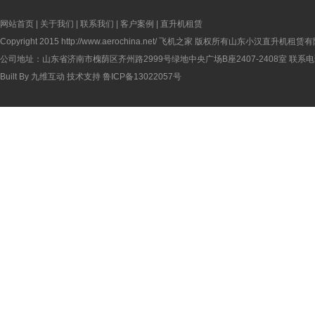
网站首页
|
关于我们
|
联系我们
|
客户案例
|
直升机租赁
Copyright 2015
http://www.aerochina.net/
飞机之家 版权所有山东小汉直升机租赁有
公司地址：山东省济南市槐荫区齐州路2999号绿地中央广场B座2407-2408室 联系电话：
Built By
九维互动
技术支持
鲁ICP备13022057号