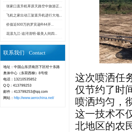
张家口直升机草原天路空中旅游正...
飞机之家出动三架直升机进行大地...
价值近600万的罗宾逊R44开...
花漾九江-追浔清明-最美人间四...
联系我们 Contact
地址：中国山东济南历下区经十东路
奥体中心（东荷西柳）8号馆
这次喷洒任
电话：13210535852
Q Q：413799253
仅节约了时
邮件：413799253@qq.com
网站：
http://www.aerochina.net/
喷洒均匀，
这一技术不
北地区的农