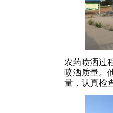
农药喷洒过
喷洒质量。
量，认真检