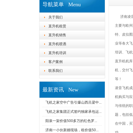
导航菜单 Menu
济南凌音
关于我们
主要与欧州
直升机租赁
特、皮拉图
直升机销售
业等各大飞
直升机喷洒
培训、飞机
直升机培训
直升机机库
客户案例
机，交付飞
联系我们
等！
凌音飞机成
最新资讯 New
机购买与应
飞机之家空中广告引爆山西吕梁中...
与传统的职
飞机之家集团正式签约独家承包运...
题，包括低
阳泉一架价值500多万的红色罗...
在中国，买
济南一小伙新婚现场，租价值50...
功。