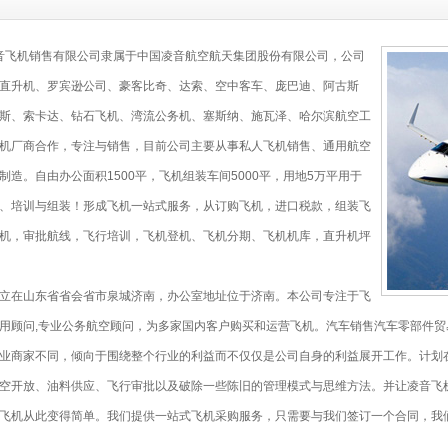
飞机销售有限公司隶属于中国凌音航空航天集团股份有限公司，公司
直升机、罗宾逊公司、豪客比奇、达索、空中客车、庞巴迪、阿古斯
斯、索卡达、钻石飞机、湾流公务机、塞斯纳、施瓦泽、哈尔滨航空工
机厂商合作，专注与销售，目前公司主要从事私人飞机销售、通用航空
制造。自由办公面积1500平，飞机组装车间5000平，用地5万平用于
、培训与组装！形成飞机一站式服务，从订购飞机，进口税款，组装飞
机，审批航线，飞行培训，飞机登机、飞机分期、飞机机库，直升机坪
立在山东省省会省市泉城济南，办公室地址位于济南。本公司专注于飞
用顾问,专业公务航空顾问，为多家国内客户购买和运营飞机。汽车销售汽车零部件
业商家不同，倾向于围绕整个行业的利益而不仅仅是公司自身的利益展开工作。计划
空开放、油料供应、飞行审批以及破除一些陈旧的管理模式与思维方法。并让凌音飞
飞机从此变得简单。我们提供一站式飞机采购服务，只需要与我们签订一个合同，我