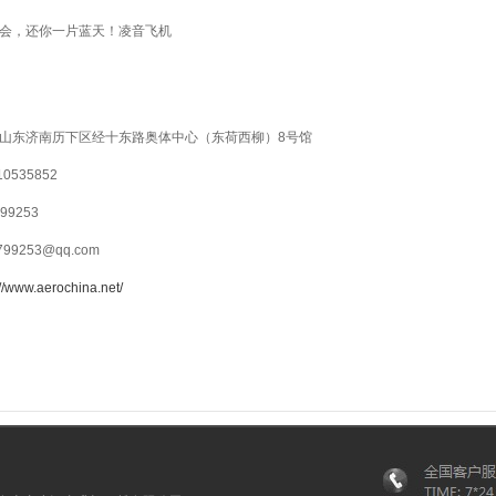
会，还你一片蓝天！凌音飞机
山东济南历下区经十东路奥体中心（东荷西柳）8号馆
0535852
99253
99253@qq.com
://www.aerochina.net/