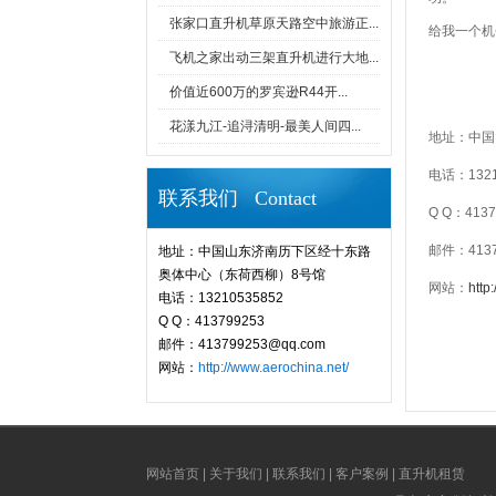
张家口直升机草原天路空中旅游正...
给我一个机
飞机之家出动三架直升机进行大地...
价值近600万的罗宾逊R44开...
花漾九江-追浔清明-最美人间四...
地址：中国
电话：1321
联系我们 Contact
Q Q：4137
邮件：4137
地址：中国山东济南历下区经十东路
奥体中心（东荷西柳）8号馆
网站：
http
电话：13210535852
Q Q：413799253
邮件：413799253@qq.com
网站：
http://www.aerochina.net/
网站首页
|
关于我们
|
联系我们
|
客户案例
|
直升机租赁